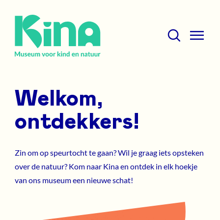
Overslaan
Zoeken
Agenda
en
not
naar
required
Mobile
de
menu
Zoeken
inhoud
Nieuws
expand
gaan
icon
Welkom,
Nieuwsbrief
ontdekkers!
Werken bij Kina
Over het museum
Zin om op speurtocht te gaan? Wil je graag iets opsteken
over de natuur? Kom naar Kina en ontdek in elk hoekje
van ons museum een nieuwe schat!