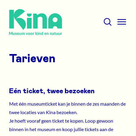
Overslaan
Zoeken
Agenda
en
not
naar
required
Mobile
de
menu
Zoeken
inhoud
Nieuws
expand
gaan
icon
Tarieven
Nieuwsbrief
Werken bij Kina
Eén ticket, twee bezoeken
Over het museum
Met één museumticket kan je binnen de zes maanden de
twee locaties van Kina bezoeken.
Je hoeft vooraf geen ticket te kopen. Loop gewoon
binnen in het museum en koop jullie tickets aan de