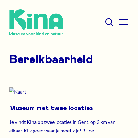
Overslaan
Zoeken
Agenda
en
not
naar
required
Mobile
de
menu
Zoeken
inhoud
Nieuws
expand
gaan
icon
Bereikbaarheid
Nieuwsbrief
Werken bij Kina
Over het museum
Museum met twee locaties
Je vindt Kina op twee locaties in Gent, op 3 km van
elkaar. Kijk goed waar je moet zijn! Bij de